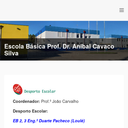
Escola Básica de Estação
Coordenador:
Prof.º João Carvalho
Desporto Escolar:
EB 2, 3 Eng.º Duarte Pacheco (Loulé)