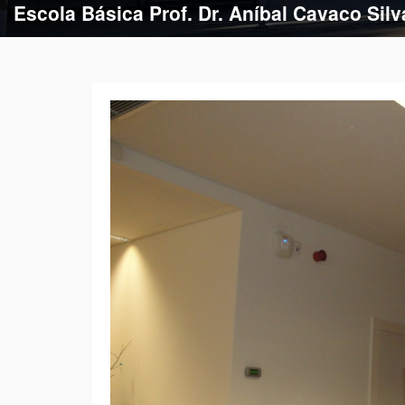
Escola Básica Prof. Dr. Aníbal Cavaco Silv
Escola Básica de Estação