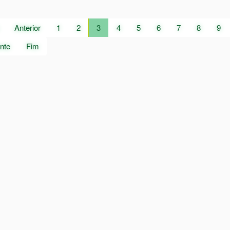
abinete de Saúde - Atendimento aos alunos
a Mundial da Saúde Digestiva
de 31
Anterior
1
2
3
4
5
6
7
8
9
nte
Fim