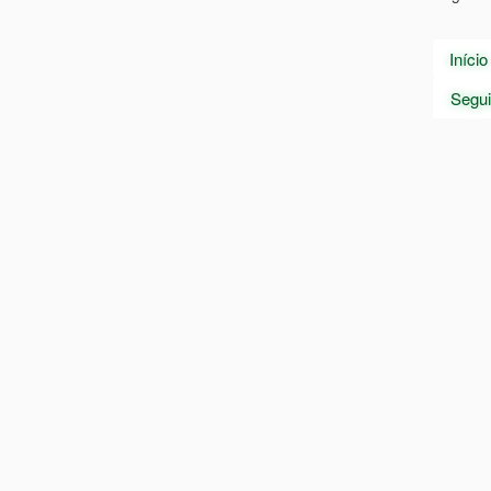
G
Di
Pág. 3 
Início
Segui