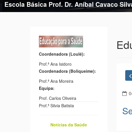
Escola Básica Prof. Dr. Aníbal Cavaco Silv
Escola Básica de Estação
Ed
Coordenadora (Loulé):
Prof.ª Ana Isidoro
Coordenadora (Boliqueime):
Prof.ª Ana Moreira
Equipa:
Prof. Carlos Oliveira
0
Prof.ª Silvia Batista
Se
Notícias da Saúde