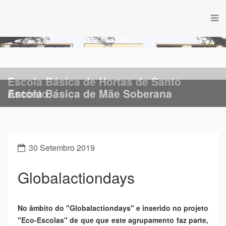
Escola Básica de Hortas de Santo
Escola Básica de Mãe Soberana
António
30 Setembro 2019
Globalactiondays
No âmbito do "Globalactiondays" e inserido no projeto
"Eco-Escolas" de que que este agrupamento faz parte,