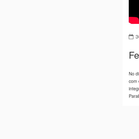
3
Fe
No di
com 
integ
Para