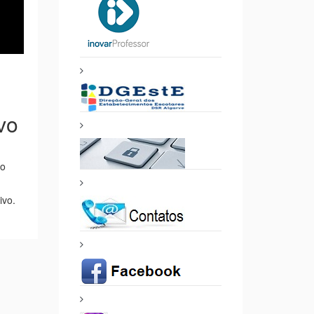
vo
vo
ivo.