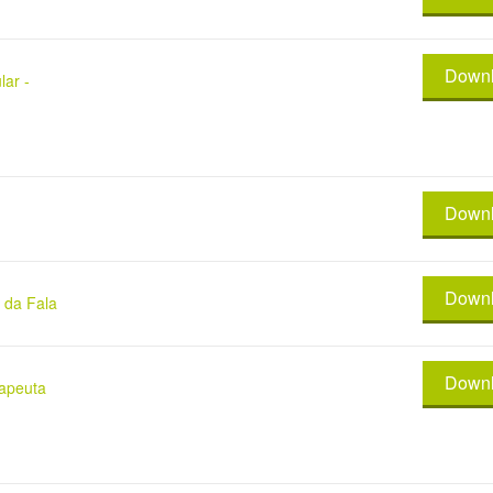
Down
lar -
Down
Down
 da Fala
Down
rapeuta