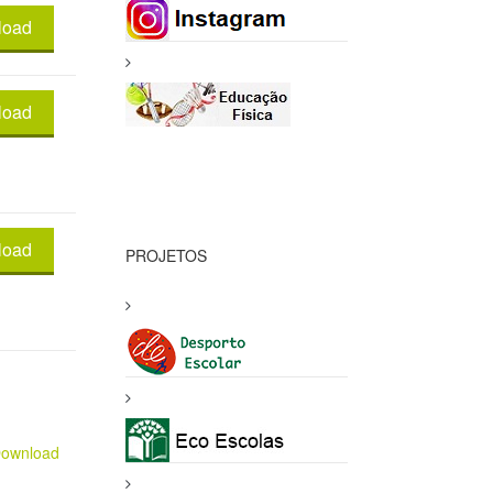
load
load
load
PROJETOS
ownload