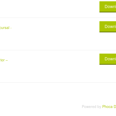
Down
Down
ursal -
Down
ior –
Powered by
Phoca D