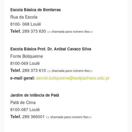
Escola Básica de Benfarras
Rua da Escola
8100- 068 Loulé
Telef.
289 373 630
<< chamada para número fixo>>
Escola Básica Prof. Dr. Aníbal Cavaco Silva
Fonte Boliqueime
8100-069 Loulé
Telef.
289 373 610
<< chamada para número fixo>>
e-mail geral:
secret.boliqueime@aedpacheco.
edu.pt
Jardim de infância de Patã
Patã de Cima
8100-087 Loulé
Telef.
289 366001
<< chamada para número fixo>>