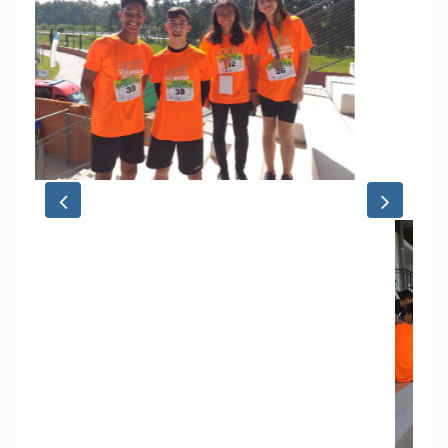
Previous
Next
03 Junho 2022
Megas 2022 Em Vagos
No dia 29 de abril, a escola de Boliqueime e muitas outras
rumaram numa longa, cansativa, mas divertida viagem
com destino a Vagos, para participarem na prova Nacional
do Mega Sprinter, organizada pelo Desporto Escolar.