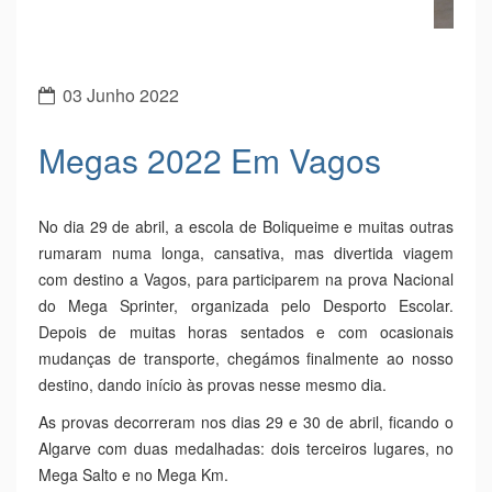
Depois de muitas horas sentados e com ocasionais
mudanças de transporte, chegámos finalmente ao nosso
destino, dando início às provas nesse mesmo dia.
As provas decorreram nos dias 29 e 30 de abril, ficando o
Algarve com duas medalhadas: dois terceiros lugares, no
Mega Salto e no Mega Km.
Os restantes participantes também ficaram muito bem e já
são vencedores por chegarem a esta prova, e por
participarem todos com muito empenho e determinação,
estando todos de parabéns pelos excelentes resultados.
Escorregadelas e azares à parte, foi uma experiência muito
interessante e divertida, uma oportunidade de fazer novos
amigos e conhecer as “culturas” de outras regiões do país.
Por último queremos agradecer a Vagos pelo acolhimento
e acomodação prestados!
Obrigado!