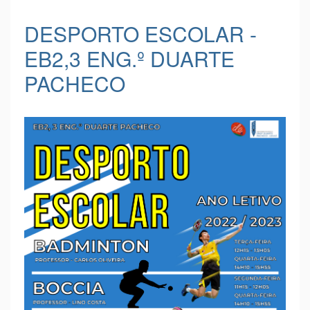
DESPORTO ESCOLAR -
EB2,3 ENG.º DUARTE
PACHECO