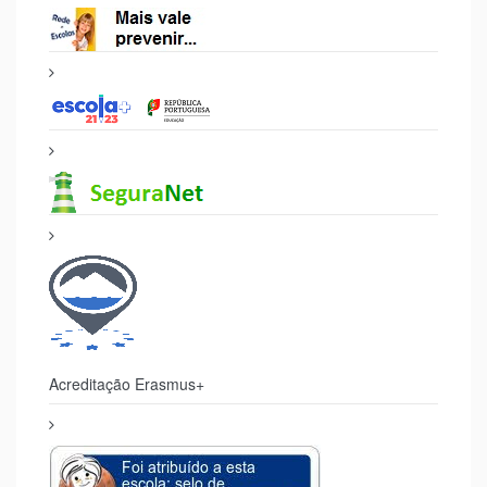
Acreditação Erasmus+
Selo Segurança Digital
500 Luis de Camões