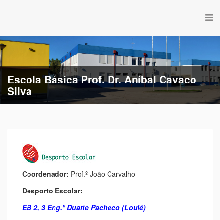
Escola Básica de Estação
Coordenador:
Prof.º João Carvalho
Desporto Escolar:
EB 2, 3 Eng.º Duarte Pacheco (Loulé)