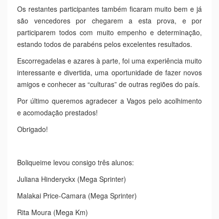
Boliqueime levou consigo três alunos:
Juliana Hinderyckx (Mega Sprinter)
Malakai Price-Camara (Mega Sprinter)
Rita Moura (Mega Km)
Campeonatos Nacionais do Desporto Escolar
Corta-Mato
Horários do Desporto Escolar 2021-2022
Corta-Mato Escolar 2019-2020
Pág. 11 de 20
Início
Anterior
6
7
8
9
10
11
12
13
14
15
Seguinte
Fim