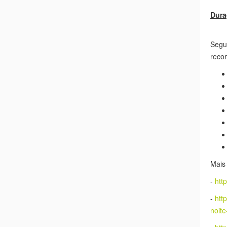
Dura
Segu
recom