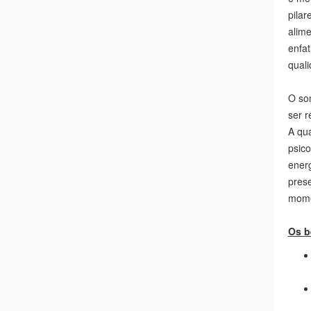
No d
anual
data
impor
Socie
A men
é mel
pilar
alime
enfat
quali
O so
ser r
A qu
psico
ener
pres