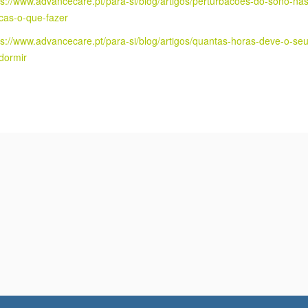
18-25 anos – 7 a 9 horas.
 informações em:
ps://worldsleepday.org/
ps://www.advancecare.pt/para-si/blog/artigos/os-beneficios-de-uma-boa
e-de-sono
ps://www.advancecare.pt/para-si/blog/artigos/perturbacoes-do-sono-nas
cas-o-que-fazer
ps://www.advancecare.pt/para-si/blog/artigos/quantas-horas-deve-o-seu
-dormir