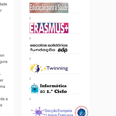
sabe-
idade
r
 em
lguns