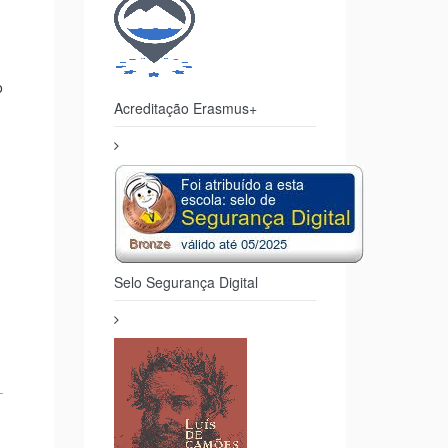
a;
 não
Acreditação Erasmus+
r.
o
Selo Segurança Digital