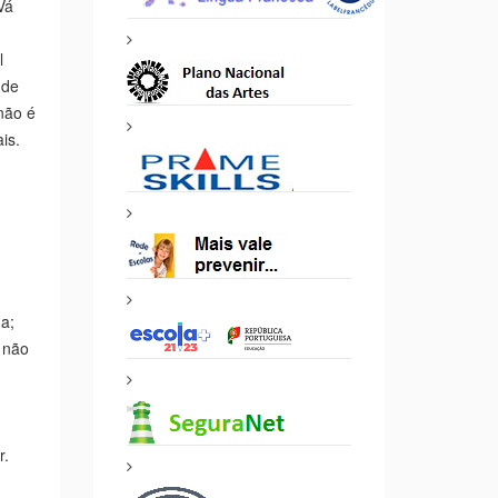
s
ver
rma
rda a
te
Vá
l
 de
não é
is.