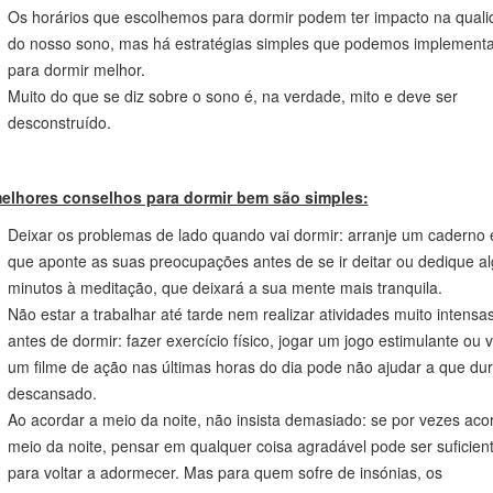
ntos bons da vida.
enefícios de uma boa noite de sono:
Recomenda-se que um adulto durma cerca de 8 horas por dia, mas 
se que cada pessoa tem necessidades específicas.
Vários problemas de saúde podem desenvolver-se quando não
descansamos o suficiente.
Os horários que escolhemos para dormir podem ter impacto na qual
do nosso sono, mas há estratégias simples que podemos implementa
para dormir melhor.
Muito do que se diz sobre o sono é, na verdade, mito e deve ser
desconstruído.
elhores conselhos para dormir bem são simples:
Deixar os problemas de lado quando vai dormir: arranje um caderno
que aponte as suas preocupações antes de se ir deitar ou dedique a
minutos à meditação, que deixará a sua mente mais tranquila.