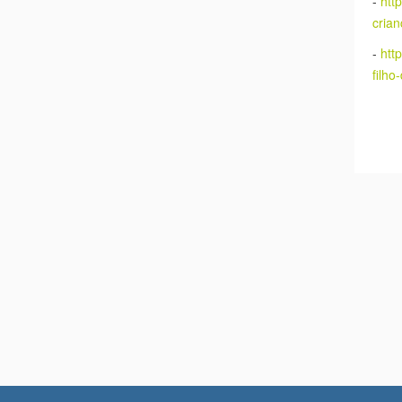
Mais
-
htt
-
htt
noit
-
htt
crian
-
htt
filho