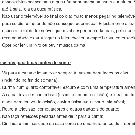
Não estar a trabalhar até tarde nem realizar atividades muito intensa
antes de dormir: fazer exercício físico, jogar um jogo estimulante ou 
um filme de ação nas últimas horas do dia pode não ajudar a que du
descansado.
Ao acordar a meio da noite, não insista demasiado: se por vezes aco
meio da noite, pensar em qualquer coisa agradável pode ser suficien
para voltar a adormecer. Mas para quem sofre de insónias, os
especialistas aconselham a que não permaneça na cama a matutar. 
até à sala, leia ou ouça música.
Não usar o telemóvel ao final do dia: muito menos pegar no telemóve
para se distrair quando não consegue adormecer. É justamente a luz
espectro azul do telemóvel que o vai despertar ainda mais, pelo que 
recomendado estar a jogar no telemóvel ou a espreitar as redes socia
Opte por ler um livro ou ouvir música calma.
nselhos para boas noites de sono:
Vá para a cama e levante-se sempre à mesma hora todos os dias
(incluindo no fim de semana);