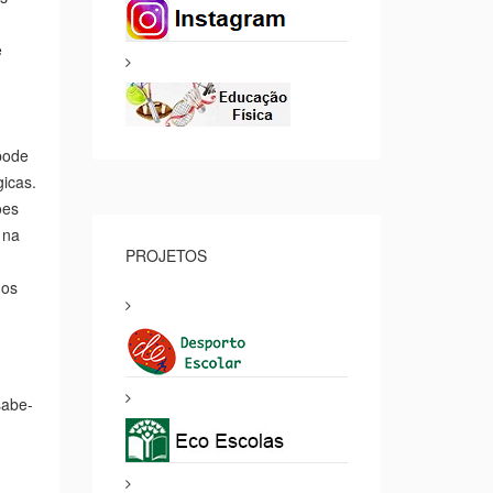
 uma
social
s
e
PROJETOS
pode
icas.
ões
 na
 os