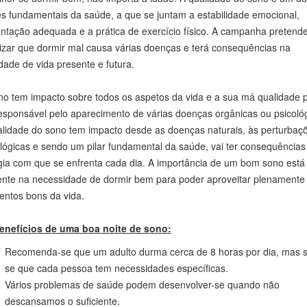
ia 14 de março de 2025 celebra-se o Dia Mundial do Sono, assinalado
mente na sexta-feira anterior ao equinócio da primavera. Trata-se de
 que pretende ser uma celebração e uma chamada de atenção para a
tância do sono, sendo o lema deste ano, proposto pela World Sleep
ty,
“Faça do Sono, uma prioridade da sua Saúde”.
sagem que se pretende transmitir é que o bem estar físico, mental e 
hor se dormir bem, não importa a idade. A qualidade do sono é um do
es fundamentais da saúde, a que se juntam a estabilidade emocional,
ntação adequada e a prática de exercício físico. A campanha pretend
izar que dormir mal causa várias doenças e terá consequências na
dade de vida presente e futura.
no tem impacto sobre todos os aspetos da vida e a sua má qualidade 
esponsável pelo aparecimento de várias doenças orgânicas ou psicológ
alidade do sono tem impacto desde as doenças naturais, às perturbaç
lógicas e sendo um pilar fundamental da saúde, vai ter consequências
gia com que se enfrenta cada dia. A importância de um bom sono está
ente na necessidade de dormir bem para poder aproveitar plenamente