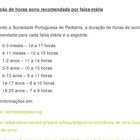
Durma num quarto confortável, escuro e com uma temperatura amen
A cama deve ser confortável (escolha um bom colchão) e idealmente
a use para ler, ver televisão, ouvir música e/ou usar o telemóvel;
Retire a televisão, computadores e outros gadgets do quarto;
Não faça refeições pesadas antes de ir para a cama;
Diminua a luminosidade da casa cerca de uma hora antes de ir dormi
ção de horas sono recomendada por faixa etária
ndo a Sociedade Portuguesa de Pediatria, a duração de horas de son
endada para cada faixa etária é a seguinte:
0-3 meses – 14 a 17 horas
4-11 meses – 12 a 15 horas
1-2 anos – 11 a 14 horas
3-5 anos – 10 a 13 horas
6-13 anos – 9 a 11 horas
14-17 anos – 8 a 10 horas