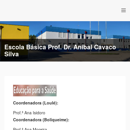
Escola Básica Prof. Dr. Aníbal Cavaco
Silva
Escola Básica de Estação
Coordenadora (Loulé):
Prof.ª Ana Isidoro
Coordenadora (Boliqueime):
Prof.ª Ana Moreira