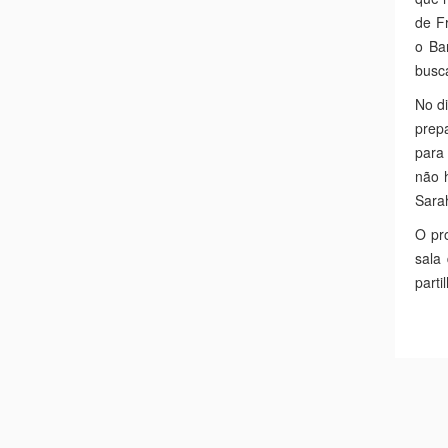
de F
o Ba
busc
No di
prep
para 
não h
Sarah
O pro
sala
parti