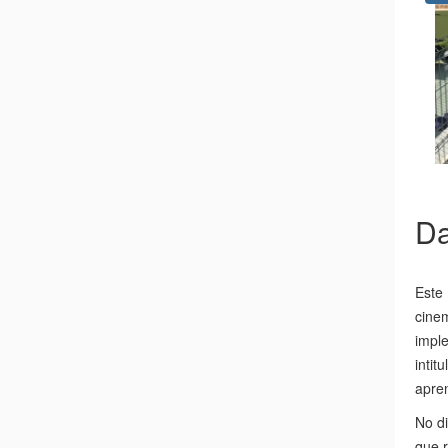
Da
Este 
cine
impl
intit
apre
No di
que 