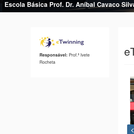
Escola Básica Prof. Dr. Aníbal Cavaco Silv
Escola Básica de Estação
e
Responsável:
Prof.ª Ivete
Rocheta