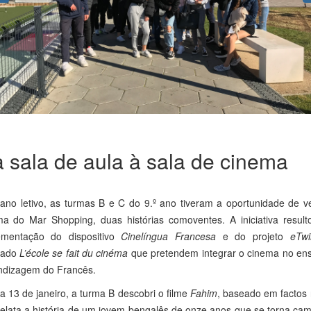
 sala de aula à sala de cinema
ano letivo, as turmas B e C do 9.º ano tiveram a oportunidade de v
ma do Mar Shopping, duas histórias comoventes. A iniciativa result
ementação do dispositivo
Cinelíngua Francesa
e do projeto
eTwi
ulado
L’école se fait du cinéma
que pretendem integrar o cinema no ens
ndizagem do Francês.
a 13 de janeiro, a turma B descobri o filme
Fahim
, baseado em factos 
relata a história de um jovem bengalês de onze anos que se torna ca