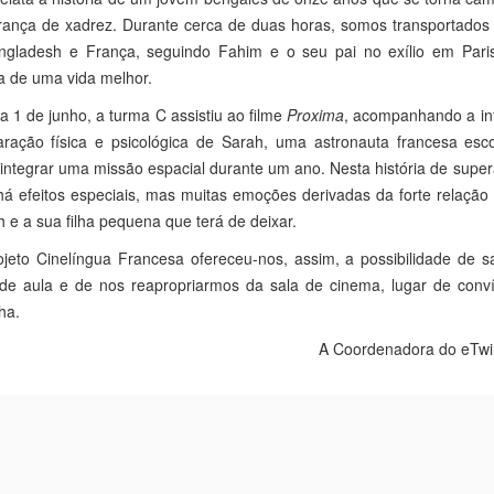
rança de xadrez. Durante cerca de duas horas, somos transportados 
ngladesh e França, seguindo Fahim e o seu pai no exílio em Pari
a de uma vida melhor.
a 1 de junho, a turma C assistiu ao filme
Proxima
, acompanhando a in
aração física e psicológica de Sarah, uma astronauta francesa esco
integrar uma missão espacial durante um ano. Nesta história de supe
á efeitos especiais, mas muitas emoções derivadas da forte relação
 e a sua filha pequena que terá de deixar.
jeto Cinelíngua Francesa ofereceu-nos, assim, a possibilidade de s
 de aula e de nos reapropriarmos da sala de cinema, lugar de conví
lha.
A Coordenadora do eTwi