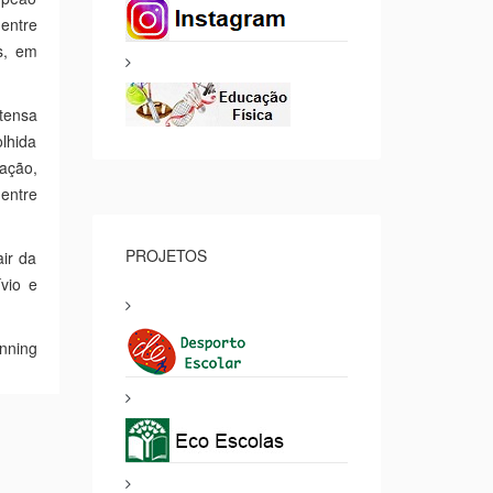
entre
s, em
tensa
lhida
ração,
 entre
PROJETOS
air da
vio e
nning