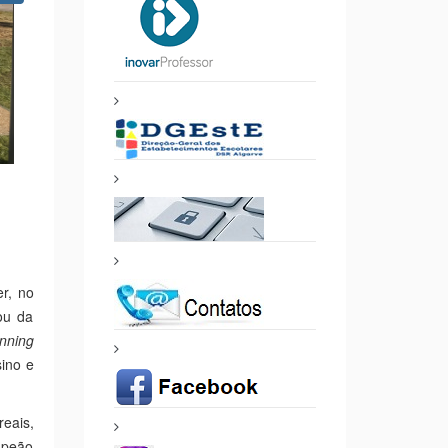
er, no
ou da
nning
ino e
reais,
mpeão