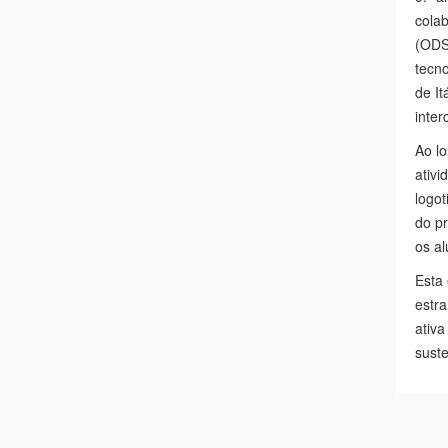
colab
(ODS)
tecno
de It
inter
Ao lo
ativi
logot
do pr
os al
Esta 
estr
ativa
suste