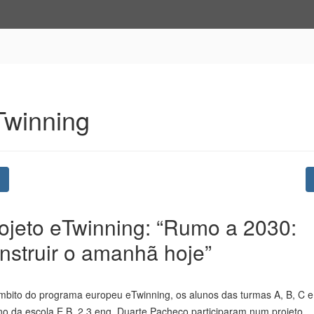
Twinning
Previous
ojeto eTwinning: “Rumo a 2030:
nstruir o amanhã hoje”
mbito do programa europeu eTwinning, os alunos das turmas A, B, C e
no da escola E.B. 2,3 eng. Duarte Pacheco participaram num projeto