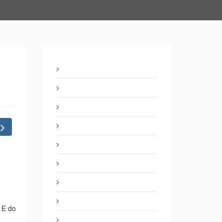
Next
 E do