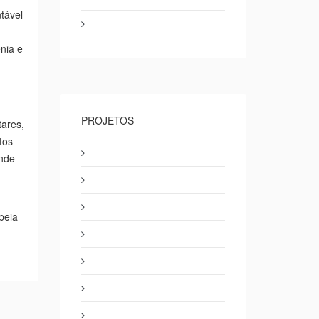
tável
nia e
PROJETOS
tares,
tos
onde
peia