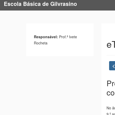
Escola Básica de Gilvrasino
Jardim de infância Mira Serra
Responsável:
Prof.ª Ivete
e
Rocheta
Pr
co
No â
9.º a