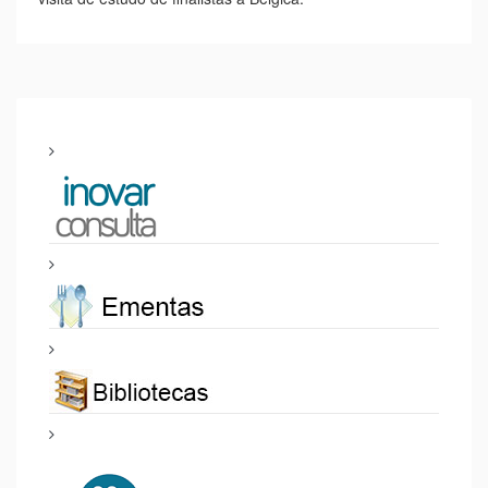
escola E.B. 2,3 Eng.º Duarte Pacheco e na presença do
Diretor do Agrupamento, o sorteio de dois cabazes de
Natal.
Os premiados foram os titulares das rifas 1257 e 1747.
As turmas A e F do 9.º ano da escola E.B. 2,3 eng.º Duarte
Pacheco e respetivas diretoras de turma agradecem todos
os que deram o seu contributo para a concretização da
visita de estudo de finalistas a Bélgica.