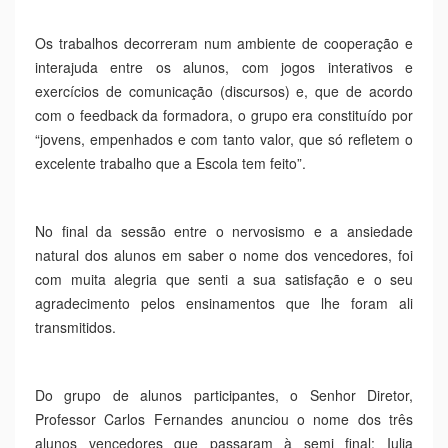
várias turmas dos 9º Anos, que previamente manifestaram
interesse em participar na sessão. Esta teve como principal
objetivo dotar os alunos de mecanismos e ferramentas que
lhes permitam aprender a falar perante um grupo de
pessoas, com confiança e entusiasmo e desenvolver
competências de comunicação que serão úteis ao longo
das suas vidas. Para além do referido, o workshop
pretendia ainda que os alunos reconhecem que comunicar
é mais fácil e divertido do que se pensa; aprender a pensar
rapidamente; descobrir como preparar um pequeno
discurso de apenas 1 minuto e apresentá-lo e dotar os
alunos de competências para comunicar em público.
Os trabalhos decorreram num ambiente de cooperação e
interajuda entre os alunos, com jogos interativos e
exercícios de comunicação (discursos) e, que de acordo
com o feedback da formadora, o grupo era constituído por
“jovens, empenhados e com tanto valor, que só refletem o