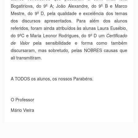
excelente trabalho que a Escola tem feito”.
No final da sessão entre o nervosismo e a ansiedade
natural dos alunos em saber o nome dos vencedores, foi
com muita alegria que senti a sua satisfação e o seu
agradecimento pelos ensinamentos que lhe foram ali
transmitidos.
Do grupo de alunos participantes, o Senhor Diretor,
Professor Carlos Fernandes anunciou o nome dos três
alunos vencedores que passaram à semi final: Iulia
Bogatiriova, do 9º A; João Alexandre, do 9º B e Marco
Mestre, do 9º D, pela qualidade e excelência dos temas
dos discursos apresentados. Para além dos alunos
referidos, foram ainda atribuídos às alunas Laura Eusébio,
do 9ºC e Maria Leonor Rodrigues, do 9º D um
Certificado
de Valor
pela sensibilidade e forma como também