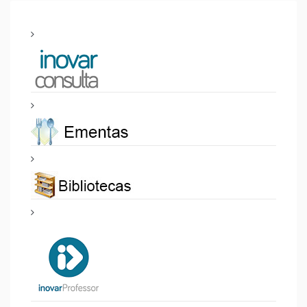
discursaram, mas sobretudo, pelas NOBRES causas que
ali transmitiram.
A TODOS os alunos, os nossos Parabéns.
O Professor
Mário Vieira