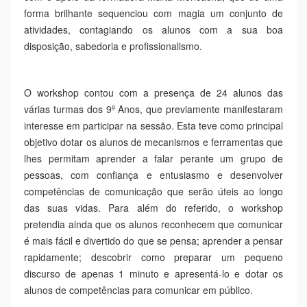
03 Fevereiro 2020
Workshop “Jack Petchey´s
Speak Out”
À semelhança de anos letivos anteriores, decorreu no
auditório da Escola E.B. 2,3 Eng.º Duarte Pacheco, no dia
21 de janeiro das 9h00 às 17h00, um workshop
denominado, “Jack Petchey´s Speak Out - Falar em
Público”, desafio dinamizado pela Associação Prime Skills,
com o apoio da formadora Marta Moncacha, que de uma
forma brilhante sequenciou com magia um conjunto de
atividades, contagiando os alunos com a sua boa
disposição, sabedoria e profissionalismo.
O workshop contou com a presença de 24 alunos das