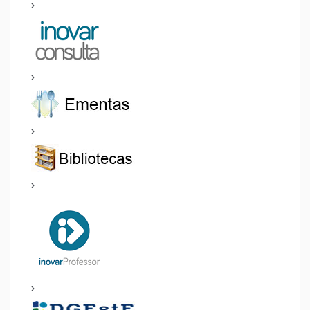
Início
Anterior
1
2
3
Seguinte
Fim