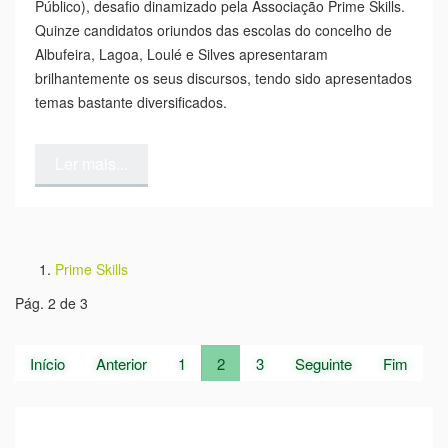
Na passada sexta-feira, dia 27 de abril, pelas 19h,
decorreu, no Auditório Municipal de Albufeira, a final
do Speak Out’18 (Jack Petchey´s Speak Out - Falar em
Público), desafio dinamizado pela Associação Prime Skills.
Quinze candidatos oriundos das escolas do concelho de
Albufeira, Lagoa, Loulé e Silves apresentaram
brilhantemente os seus discursos, tendo sido apresentados
temas bastante diversificados.
Ler mais...
Prime Skills
Pág. 2 de 3