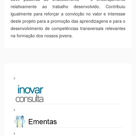
breve apresentação das várias atividades desenvolvidas ao
longo dos últimos anos letivos, bem como do trabalho que
está a ser concretizado durante o presente ano.
Os representantes da Embaixada e da DGEstE-DSR
Algarve felicitaram o empenho e a qualidade do trabalho
apresentado em prole da língua francesa e da educação.
Esta visita revestiu-se de grande importância pois permitiu
ouvir palavras de enaltecimento e encorajamento
relativamente ao trabalho desenvolvido. Contribuiu
igualmente para reforçar a convicção no valor e interesse
deste projeto para a promoção das aprendizagens e para o
desenvolvimento de competências transversais relevantes
na formação dos nossos jovens.