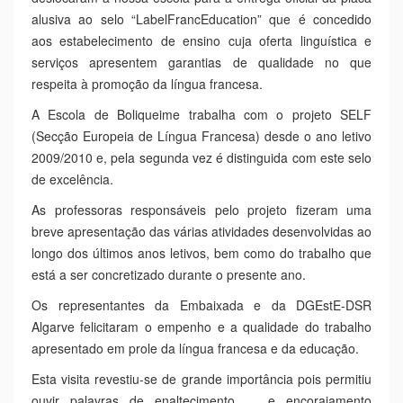
Carreira e Nélida Cristóvão tiveram o prazer de receber na
Escola Básica Prof. Dr. Aníbal Cavaco Silva os
representantes da Embaixada de França em Portugal, M.
Pascal Sanchez, Adido de Cooperação Linguística e
Educativa e Mme. Alicia Lemoine, Assessora para a
Cooperação Linguística e Educativa e ainda, os
Representantes da DGEstE-DSR Algarve, que se
deslocaram à nossa escola para a entrega oficial da placa
alusiva ao selo “LabelFrancEducation” que é concedido
aos estabelecimento de ensino cuja oferta linguística e
serviços apresentem garantias de qualidade no que
respeita à promoção da língua francesa.
A Escola de Boliqueime trabalha com o projeto SELF
(Secção Europeia de Língua Francesa) desde o ano letivo
2009/2010 e, pela segunda vez é distinguida com este selo
de excelência.
As professoras responsáveis pelo projeto fizeram uma