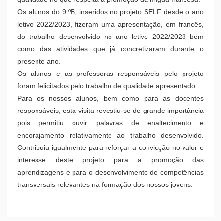
deslocaram à nossa escola para uma visita de
acompanhamento ao projeto SELF.
A Escola de Boliqueime trabalha com o projeto SELF
(Secção Europeia de Língua Francesa) desde o ano letivo
2009/2010 e, mais recentemente, recebeu o selo “Label
France Education”, o qual é concedido às escolas cuja
oferta linguística e serviços apresentem garantias de
qualidade no que respeita à promoção da língua francesa.
Os alunos do 9.ºB, inseridos no projeto SELF desde o ano
letivo 2022/2023, fizeram uma apresentação, em francês,
do trabalho desenvolvido no ano letivo 2022/2023 bem
como das atividades que já concretizaram durante o
presente ano.
Os alunos e as professoras responsáveis pelo projeto
foram felicitados pelo trabalho de qualidade apresentado.
Para os nossos alunos, bem como para as docentes
responsáveis, esta visita revestiu-se de grande importância
pois permitiu ouvir palavras de enaltecimento e