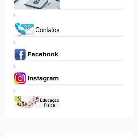
Língua Francesa)
Pág. 2 de 3
Início
Anterior
1
2
3
Seguinte
Fim