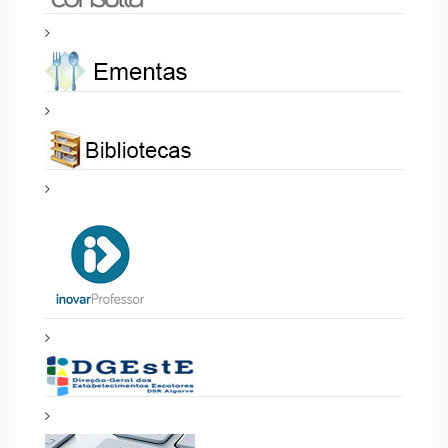
06 Março 2023
Projeto SELF Da Turma 7ºA
De Boliqueime
Projeto SELF da turma 7ºA de Boliqueime, do ano letivo
2021-2022, publicado no Bulletin Trimestriel N.º54
Apresentação final do Projeto SELF (Secção Europeia de