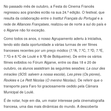
No passado mês de outubro, a Festa do Cinema Francês
regressou aos grandes ecrãs na sua 24.ª edição. O festival, que
resulta da colaboração entre o
Institut Français
du Portugal
e a
rede de
Alliances Françaises
, realizou-se de norte a sul do país e
o Algarve não foi exceção.
Como todos os anos, o nosso Agrupamento aderiu à iniciativa,
tendo sido dada oportunidade a várias turmas de ver filmes
franceses recentes por um preço módico (7.ºA, 7.ºC, 7.ºD, 7.ºE,
7.ºG e 8.ºC de Loulé e 9.ºB de Boliqueime). De entre os vários
filmes exibidos no Fórum Algarve, entre os dias 18 e 20 de
outubro, os alunos assistiram às seguintes sessões:
La cour des
miracles
(
SOS: salvem a nossa escola
),
Les pires
(
Os piores
),
Rookies
e
Le Petit Nicolas
(
O menino Nicolau
). De referir que o
transporte para Faro foi graciosamente cedido pela Câmara
Municipal de Loulé.
É de notar, hoje em dia, um maior interesse pela cinematografia
francesa, uma das mais dinâmicas do mundo. A descoberta
deste cinema é, seguramente, uma mais-valia que fortalece o