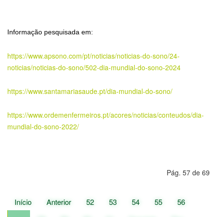
Informação pesquisada em:
https://www.apsono.com/pt/
noticias/noticias-do-sono/24-
noticias/noticias-do-sono/502-
dia-mundial-do-sono-2024
https://www.santamariasaude.
pt/dia-mundial-do-sono/
https://www.ordemenfermeiros.
pt/acores/noticias/conteudos/
dia-
mundial-do-sono-2022/
Pág. 57 de 69
Início
Anterior
52
53
54
55
56
57
58
59
60
61
Seguinte
Fim