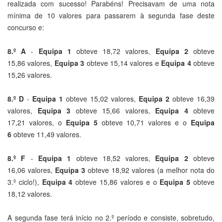
17,21 valores, o
Equipa 5
obteve 10,71 valores e o
Equipa
6
obteve 11,49 valores.
8.º F
-
Equipa 1
obteve 18,52 valores,
Equipa 2
obteve
16,06 valores,
Equipa 3
obteve 18,92 valores (a melhor nota do
3.º ciclo!),
Equipa 4
obteve 15,86 valores e o
Equipa 5
obteve
18,12 valores.
A segunda fase terá início no 2.º período e consiste, sobretudo,
no envio de um pequeno vídeo (máx. 2 minutos) sobre o tema
das Alterações Climáticas, por grupo.
Irão receber informações mais detalhadas sobre esta fase até ao
final deste ano, mas podem já começar a pensar qual vai ser a
vossa abordagem e a desenvolver ideias para o vosso vídeo!
26 Novembro 2018