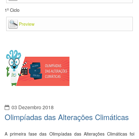
03 Dezembro 2018
Olimpíadas das Alterações Climáticas
A primeira fase das Olimpíadas das Alterações Climáticas foi
realizada com sucesso! Parabéns! Precisavam de uma nota
mínima de 10 valores para passarem à segunda fase deste
concurso e:
8.º A
-
Equipa 1
obteve 18,72 valores,
Equipa 2
obteve
15,86 valores,
Equipa 3
obteve 15,14 valores e
Equipa 4
obteve
15,26 valores.
8.º D
-
Equipa 1
obteve 15,02 valores,
Equipa 2
obteve 16,39
valores,
Equipa 3
obteve 15,66 valores,
Equipa 4
obteve