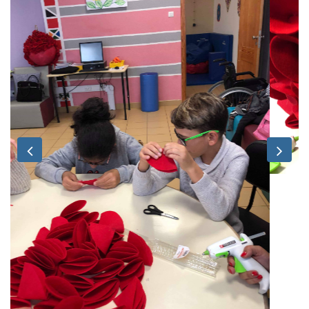
Previous
Nex
03 Dezembro 2018
Projeto INCLUARTE
Trabalhos realizados pelos alunos de Educação Especial no
âmbito do projeto INCLUARTE .
Bolinhas de natalícias para a árvore de Natal deste ano.