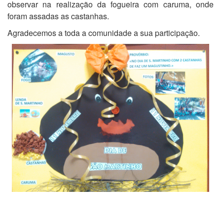
Pág. 64 de 69
Início
Anterior
59
60
61
62
63
64
65
66
67
68
Seguinte
Fim