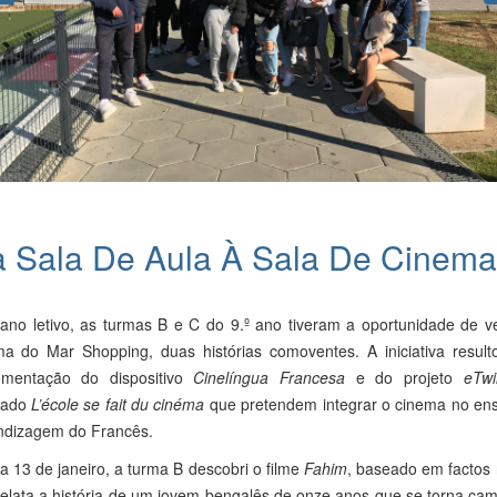
 Sala De Aula À Sala De Cinema
ano letivo, as turmas B e C do 9.º ano tiveram a oportunidade de v
ma do Mar Shopping, duas histórias comoventes. A iniciativa result
ementação do dispositivo
Cinelíngua Francesa
e do projeto
eTwi
ulado
L’école se fait du cinéma
que pretendem integrar o cinema no ens
ndizagem do Francês.
a 13 de janeiro, a turma B descobri o filme
Fahim
, baseado em factos 
relata a história de um jovem bengalês de onze anos que se torna ca