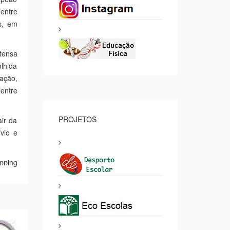
entre
s, em
tensa
lhida
ração,
 entre
PROJETOS
air da
vio e
nning