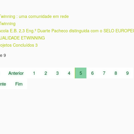
Twinning : uma comunidade em rede
Twinning
scola E.B. 2,3 Eng.º Duarte Pacheco distinguida com o SELO EUROP
UALIDADE ETWINNING
ojetos Concluídos 3
e 9
Anterior
1
2
3
4
5
6
7
8
9
nte
Fim