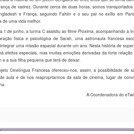
rança de xadrez. Durante cerca de duas horas, somos transportados 
ngladesh e França, seguindo Fahim e o seu pai no exílio em Pari
a de uma vida melhor.
a 1 de junho, a turma C assistiu ao filme
Proxima
, acompanhando a in
aração física e psicológica de Sarah, uma astronauta francesa esco
integrar uma missão espacial durante um ano. Nesta história de supe
á efeitos especiais, mas muitas emoções derivadas da forte relação
 e a sua filha pequena que terá de deixar.
jeto Cinelíngua Francesa ofereceu-nos, assim, a possibilidade de s
 de aula e de nos reapropriarmos da sala de cinema, lugar de conví
lha.
A Coordenadora do eTwi