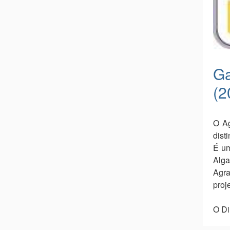
Ga
(2
O Ag
dist
É um
Alga
Agra
proj
O Di