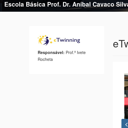
Escola Básica Prof. Dr. Aníbal Cavaco Silv
Escola Básica de Estação
eT
Responsável:
Prof.ª Ivete
Rocheta