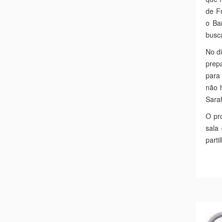
de F
o Ba
busc
No di
prep
para 
não h
Sarah
O pro
sala
parti