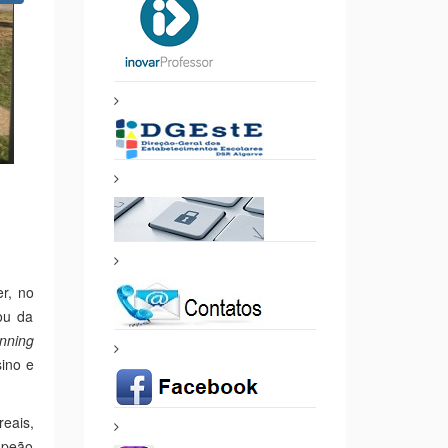
er, no
ou da
nning
ino e
reais,
mpeão