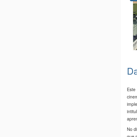
Da
Este 
cine
impl
intit
apre
No di
que 