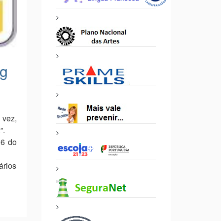
ng
 vez,
”.
 6 do
ários