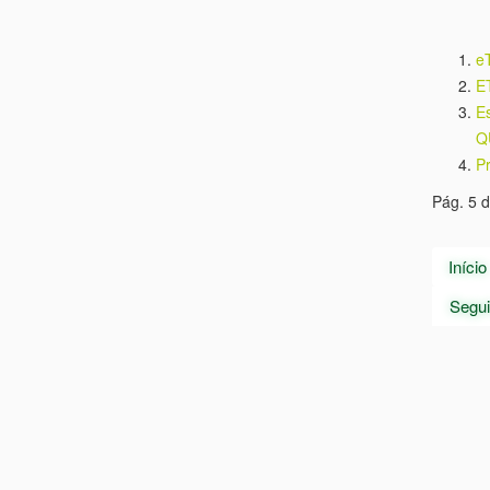
e
E
E
Q
Pr
Pág. 5 d
Início
Segui