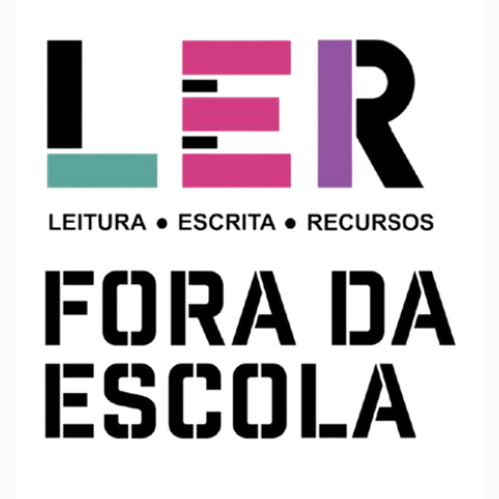
Visite os blogues abaixo para conhecer de perto as
atividades que temos vindo a desenvolver no âmbito do
Projeto "Ler Fora da Escola".
https://bevalejudeu.blogspot.
com/2025/10/projeto-ler-fora-
da-escola.html
https://bibliomaesoberana-
loule.blogspot.com/2025/11/
projeto-ler-fora-da-escola.
html