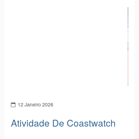
Atividade De Coastwatch
Realizou-se no dia 06 de janeiro, em parceria com o
Centro Ambiental de Loulé, uma atividade de
Coastwatch, na praia de Quarteira, onde participaram
os alunos das turmas do 7ºBL_A e 7ºL_D da Escola
Prof. Dr. Aníbal Cavaco Silva.
Esta atividade contribuiu para a monitorização do
litoral e para a proteção dos ecossistemas costeiros.
Entre pneus, redes e armadilhas de pesca, estes
foram alguns dos resíduos encontrados pelos alunos.
21 Novembro 2025