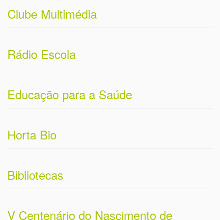
V Centenário do Nascimento de
Camões
COVID-19
SELF
Pág. 5 de 104
Início
Anterior
1
2
3
4
5
6
7
8
9
10
Seguinte
Fim